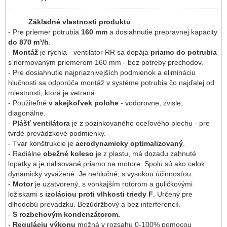
Základné vlastnosti produktu
- Pre priemer potrubia
160 mm
a dosiahnutie prepravnej kapacity
do 870 m³/h
.
-
Montáž
je rýchla - ventilátor RR sa dopája
priamo do potrubia
s normovaným priemerom 160 mm - bez potreby prechodov.
- Pre dosiahnutie najpriaznivejších podmienok a elimináciu
hlučnosti sa odporúča montáž v systéme potrubia čo najďalej od
miestnosti, ktorá je vetraná.
- Použiteľné
v akejkoľvek polohe
- vodorovne, zvisle,
diagonálne.
-
Plášť ventilátora
je z pozinkovaného oceľového plechu - pre
tvrdé prevádzkové podmienky.
​- Tvar konštrukcie je
aerodynamicky optimalizovaný
.
- Radiálne
obežné koleso
je z plastu, má dozadu zahnuté
lopatky a je nalisované priamo na motore. Spolu sú ako celok
dynamicky vyvážené. Je nehlučné, s vysokou účinnosťou.
-
Motor
je uzatvorený, s vonkajším rotorom a guličkovými
ložiskami s
izoláciou proti vlhkosti triedy F
. Určený pre
dlhodobú prevádzku. Bezúdržbový a bez interferencií.
-
S rozbehovým kondenzátorom.
-
Reguláciu výkonu
možná v rozsahu 0-100% pomocou