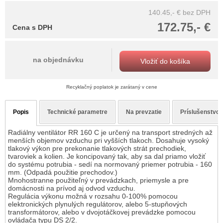
140.45,- €
bez DPH
172.75,- €
Cena s DPH
na objednávku
Vložiť do košíka
Recyklačný poplatok je zarátaný v cene
Popis
Technické parametre
Na prevzatie
Príslušenstvo
Radiálny ventilátor RR 160 C je určený na transport stredných až
menších objemov vzduchu pri vyšších tlakoch. Dosahuje vysoký
tlakový výkon pre prekonanie tlakových strát prechodiek,
tvaroviek a kolien. Je koncipovaný tak, aby sa dal priamo vložiť
do systému potrubia - sedí na normovaný priemer potrubia - 160
mm. (Odpadá použitie prechodov.)
Mnohostranne použiteľný v prevádzkach, priemysle a pre
domácnosti na prívod aj odvod vzduchu.
Regulácia výkonu možná v rozsahu 0-100% pomocou
elektronických plynulých regulátorov, alebo 5-stupňových
transformátorov, alebo v dvojotáčkovej prevádzke pomocou
ovládača typu DS 2/2.