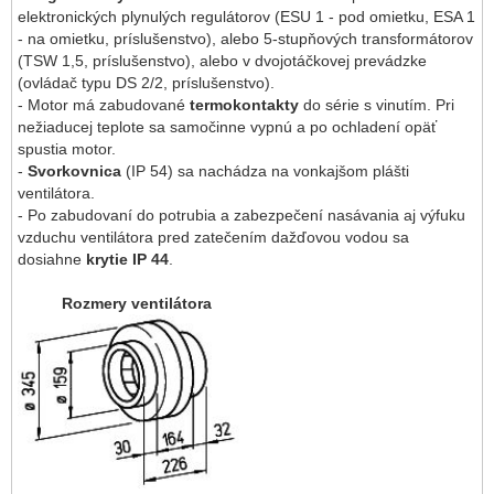
elektronických plynulých regulátorov (ESU 1 - pod omietku, ESA 1
- na omietku,
príslušenstvo
), alebo 5-stupňových transformátorov
(TSW 1,5,
príslušenstvo
), alebo
v dvojotáčkovej prevádzke
(ovládač typu DS 2/2, príslušenstvo).
- Motor má zabudované
termokontakty
do série s vinutím. Pri
nežiaducej teplote sa samočinne vypnú a po ochladení opäť
spustia motor.
-
Svorkovnica
(IP 54) sa nachádza na vonkajšom plášti
ventilátora.
- Po zabudovaní do potrubia a zabezpečení nasávania aj výfuku
vzduchu ventilátora pred zatečením dažďovou vodou sa
dosiahne
krytie IP 44
.
Rozmery ventilátora