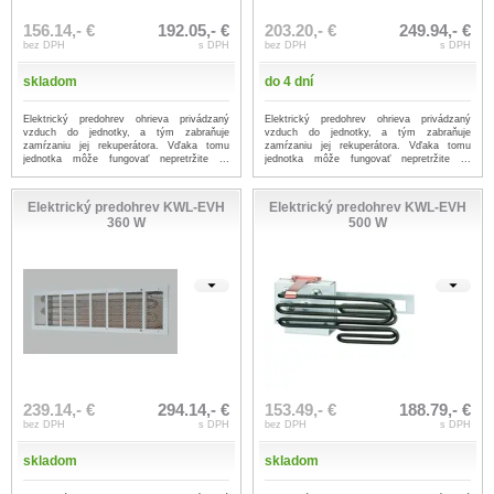
156.14,- €
192.05,- €
203.20,- €
249.94,- €
bez DPH
s DPH
bez DPH
s DPH
skladom
do 4 dní
Elektrický predohrev ohrieva privádzaný
Elektrický predohrev ohrieva privádzaný
vzduch do jednotky, a tým zabraňuje
vzduch do jednotky, a tým zabraňuje
zamŕzaniu jej rekuperátora. Vďaka tomu
zamŕzaniu jej rekuperátora. Vďaka tomu
jednotka môže fungovať nepretržite ...
jednotka môže fungovať nepretržite ...
...viac
...viac
Elektrický predohrev KWL-EVH
Elektrický predohrev KWL-EVH
360 W
500 W
239.14,- €
294.14,- €
153.49,- €
188.79,- €
bez DPH
s DPH
bez DPH
s DPH
skladom
skladom