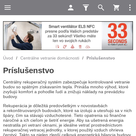
Úvod
/
Centrálne vetranie domácnosti
/
Príslušenstvo
Príslušenstvo
Centrálny rekuperačný systém zabezpečuje kontrolované vetranie
budov so spätným získavaním tepla. Prináša mnoho výhod, ktoré
zvyšujú komfort a pohodlie ľudí a znižujú náklady na prevádzku
budovy.
Rekuperácia je dôležitá predovšetkým v novostavbách
a rekonštruovaných budovách, ktoré sa izolujú a utesňujú sa v nich
špáry, čím sa stávajú vzduchotesné. Tieto opatrenia sú finančne
náročné a ich cieľom je šetriť energie. Aby sa ušetrená energia
nestratila pri vetraní oknami, je ideálne vetrať prostredníctvom
rekuperačnej vetracej jednotky, v ktorej použitý vzduch ohrieva
čerstvý. Takto sa nielen zlepší celková energetická bilancia budovy,