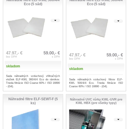
Eco (5 sád)
Eco (5 sád)
47.97,- €
59.00,- €
47.97,- €
59.00,- €
bez DPH
s DPH
bez DPH
s DPH
skladom
skladom
Sada náhradných vzduchový vfiltračných
Sada náhradných vzduchový filtrov ELF-
vložiek ELF-KWL 360/4/4 Eco do rámikov.
KWL 500/4/4 Eco. Trieda filtrácie ISO
Trieda filtrácie ISO Coarse 60% / ISO 16890
Coarse 60% / ISO 16890 - (G4).
- (G4).
Náhradné filtre ELF-SEWT-F (5
Náhradné UVC rúrky KWL-UVR pre
ks)
KWL HBX (pre všetky typy)