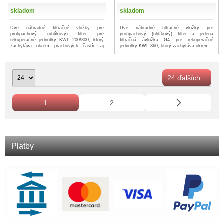
skladom
skladom
Dve náhradné filtračné vložky pre
Dve náhradné filtračné vložky pre
protipachový (uhlíkový) filter pre
protipachový (uhlíkový) filter a jedena
rekuperačné jednotky KWL 200/300, ktorý
filtračná ávložka G4 pre rekuperačné
zachytáva okrem prachových častíc aj
jednotky KWL 360, ktorý zachytáva okrem...
pach...
...viac
...viac
24 ďalších...
1
2
Platby