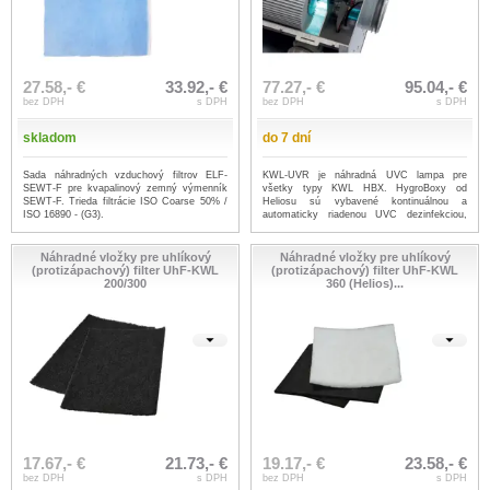
27.58,- €
33.92,- €
77.27,- €
95.04,- €
bez DPH
s DPH
bez DPH
s DPH
skladom
do 7 dní
Sada náhradných vzduchový filtrov ELF-
KWL-UVR je náhradná UVC lampa pre
SEWT-F pre kvapalinový zemný výmenník
všetky typy KWL HBX. HygroBoxy od
SEWT-F. Trieda filtrácie ISO Coarse 50% /
Heliosu sú vybavené kontinuálnou a
ISO 16890 - (G3).
automaticky riadenou UVC dezinfekciou,
ktorá úč...
...viac
Náhradné vložky pre uhlíkový
Náhradné vložky pre uhlíkový
(protizápachový) filter UhF-KWL
(protizápachový) filter UhF-KWL
200/300
360 (Helios)...
17.67,- €
21.73,- €
19.17,- €
23.58,- €
bez DPH
s DPH
bez DPH
s DPH