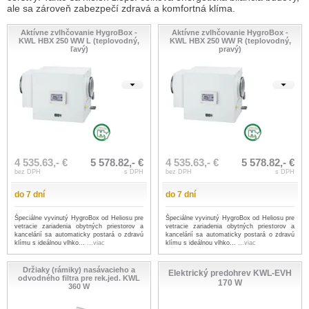
ale sa zároveň zabezpečí zdravá a komfortná klíma.
Aktívne zvlhčovanie HygroBox -
Aktívne zvlhčovanie HygroBox -
KWL HBX 250 WW L (teplovodný,
KWL HBX 250 WW R (teplovodný,
ľavý)
pravý)
4 535.63,- €
5 578.82,- €
4 535.63,- €
5 578.82,- €
bez DPH
s DPH
bez DPH
s DPH
do 7 dní
do 7 dní
Špeciálne vyvinutý HygroBox od Heliosu pre
Špeciálne vyvinutý HygroBox od Heliosu pre
vetracie zariadenia obytných priestorov a
vetracie zariadenia obytných priestorov a
kancelárií sa automaticky postará o zdravú
kancelárií sa automaticky postará o zdravú
klímu s ideálnou vlhko...
...viac
klímu s ideálnou vlhko...
...viac
Držiaky (rámiky) nasávacieho a
Elektrický predohrev KWL-EVH
odvodného filtra pre rek.jed. KWL
170 W
360 W