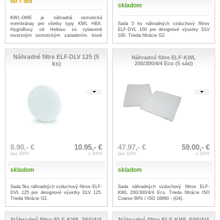
do 7 dní
skladom
KWL-OME je náhradná osmotická
Sada 5 ks náhradných vzduchový filtrov
membránay pre všetky typy KWL HBX.
ELF-DVL 100 pre designové výustky DLV
HygroBoxy od Heliosu sú vybavené
100. Trieda filtrácie G2.
reverzným osmotickým zariadením, ktoré
chráni HygroB...
...viac
Náhradné filtre ELF-DLV 125 (5
Náhradné filtre ELF-KWL
ks)
200/300/4/4 Eco (5 sád)
8.90,- €
10.95,- €
47.97,- €
59.00,- €
bez DPH
s DPH
bez DPH
s DPH
skladom
skladom
Sada 5ks náhradných vzduchový filtrov ELF-
Sada náhradných vzduchový filtrov ELF-
DVL 125 pre designové výustky DLV 125.
KWL 200/300/4/4 Eco. Trieda filtrácie ISO
Trieda filtrácie G2.
Coarse 60% / ISO 16890 - (G4).
Náhradné filtre ELF-KWL 360/4/4
Náhradné filtre ELF-KWL 500/4/4