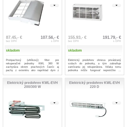
87.45,- €
107.56,- €
155.93,- €
191.79,- €
bez DPH
s DPH
bez DPH
s DPH
skladom
skladom
Protipachový (uhlíkový) filter pre
Elektrický predohrev ohrieva privádzaný
rekuperačné jednotky KWL 360 W
vzduch do jednotky, a tým zabraňuje
zachytáva okrem prachových častíc aj
zamŕzaniu jej rekuperátora. Vďaka tomu
pachy z exteriéru ako napríklad dym z
jednotka môže fungovať nepretržite ...
kúrenia, ...
...viac
...viac
Elektrický predohrev KWL-EVH
Elektrický predohrev KWL-EVH
200/300 W
220 D