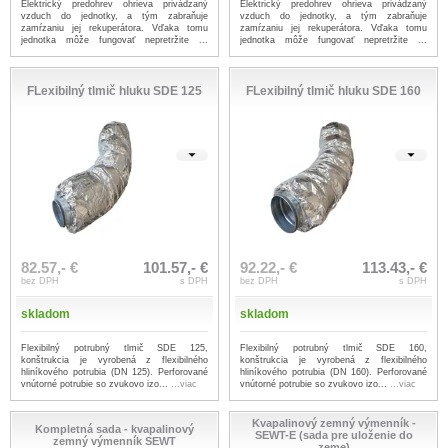
Elektrický predohrev ohrieva privádzaný
Elektrický predohrev ohrieva privádzaný
vzduch do jednotky, a tým zabraňuje
vzduch do jednotky, a tým zabraňuje
zamŕzaniu jej rekuperátora. Vďaka tomu
zamŕzaniu jej rekuperátora. Vďaka tomu
jednotka môže fungovať nepretržite ...
jednotka môže fungovať nepretržite ...
...viac
...viac
FLexibilný tlmič hluku SDE 125
FLexibilný tlmič hluku SDE 160
82.57,- €
101.57,- €
92.22,- €
113.43,- €
bez DPH
s DPH
bez DPH
s DPH
skladom
skladom
Flexibilný potrubný tlmič SDE 125,
Flexibilný potrubný tlmič SDE 160,
konštrukcia je vyrobená z flexibilného
konštrukcia je vyrobená z flexibilného
hliníkového potrubia (DN 125). Perforované
hliníkového potrubia (DN 160). Perforované
vnútorné potrubie so zvukovo izo...
...viac
vnútorné potrubie so zvukovo izo...
...viac
Kvapalinový zemný výmenník -
Kompletná sada - kvapalinový
SEWT-E (sada pre uloženie do
zemný výmenník SEWT
zeme)