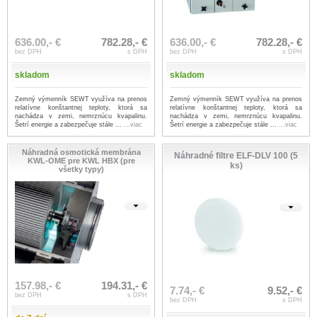
636.00,- €
782.28,- €
636.00,- €
782.28,- €
bez DPH
s DPH
bez DPH
s DPH
skladom
skladom
Zemný výmenník SEWT využíva na prenos
Zemný výmenník SEWT využíva na prenos
relatívne konštantnej teploty, ktorá sa
relatívne konštantnej teploty, ktorá sa
nachádza v zemi, nemrznúcu kvapalinu.
nachádza v zemi, nemrznúcu kvapalinu.
Šetrí energie a zabezpečuje stále ...
...viac
Šetrí energie a zabezpečuje stále ...
...viac
Náhradná osmotická membrána
Náhradné filtre ELF-DLV 100 (5
KWL-OME pre KWL HBX (pre
ks)
všetky typy)
157.98,- €
194.31,- €
7.74,- €
9.52,- €
bez DPH
s DPH
bez DPH
s DPH