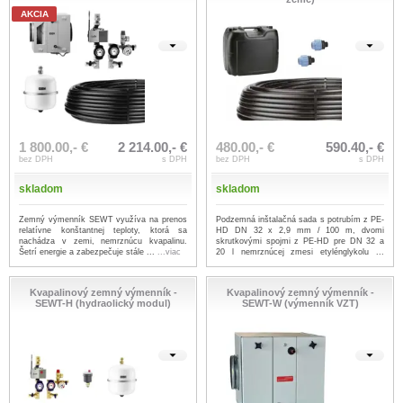
AKCIA
1 800.00,- €
2 214.00,- €
480.00,- €
590.40,- €
bez DPH
s DPH
bez DPH
s DPH
skladom
skladom
Zemný výmenník SEWT využíva na prenos
Podzemná inštalačná sada s potrubím z PE-
relatívne konštantnej teploty, ktorá sa
HD DN 32 x 2,9 mm / 100 m, dvomi
nachádza v zemi, nemrznúcu kvapalinu.
skrutkovými spojmi z PE-HD pre DN 32 a
Šetrí energie a zabezpečuje stále ...
...viac
20 l nemrznúcej zmesi etylénglykolu ...
...viac
Kvapalinový zemný výmenník -
Kvapalinový zemný výmenník -
SEWT-H (hydraolický modul)
SEWT-W (výmenník VZT)