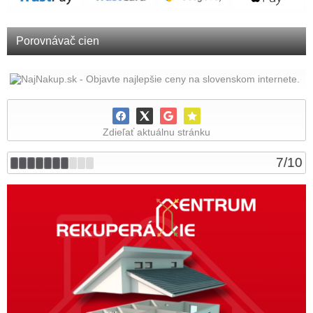
Porovnávač cien
Zdieľať aktuálnu stránku
7
/
10