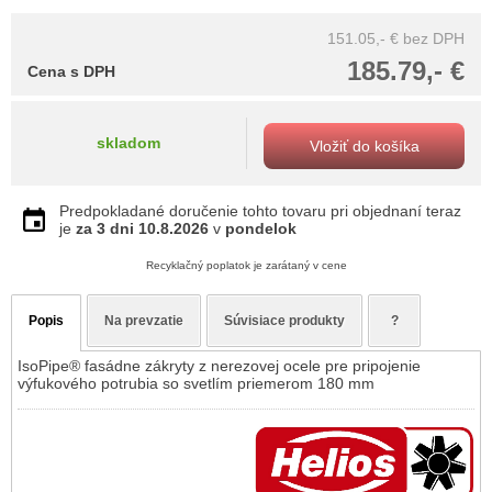
151.05,- €
bez DPH
185.79,- €
Cena s DPH
skladom
Vložiť do košíka
Predpokladané doručenie tohto tovaru pri objednaní teraz
je
za 3 dni
10.8.2026
v
pondelok
Recyklačný poplatok je zarátaný v cene
Popis
Na prevzatie
Súvisiace produkty
?
IsoPipe® fasádne zákryty z nerezovej ocele pre pripojenie
výfukového potrubia so svetlím priemerom 180 mm