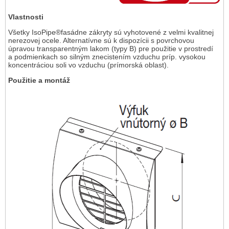
Vlastnosti
Všetky IsoPipe®fasádne zákryty sú vyhotovené z velmi kvalitnej
nerezovej ocele. Alternatívne sú k dispozícii s povrchovou
úpravou transparentným lakom (typy B) pre použitie v prostredí
a podmienkach so silným znecistením vzduchu príp. vysokou
koncentráciou soli vo vzduchu (prímorská oblast).
Použitie a montáž