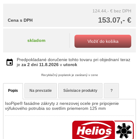
124.44,- €
bez DPH
153.07,- €
Cena s DPH
skladom
Vložiť do košíka
Predpokladané doručenie tohto tovaru pri objednaní teraz
je
za 2 dni
11.8.2026
v
utorok
Recyklačný poplatok je zarátaný v cene
Popis
Na prevzatie
Súvisiace produkty
?
IsoPipe® fasádne zákryty z nerezovej ocele pre pripojenie
výfukového potrubia so svetlím priemerom 125 mm