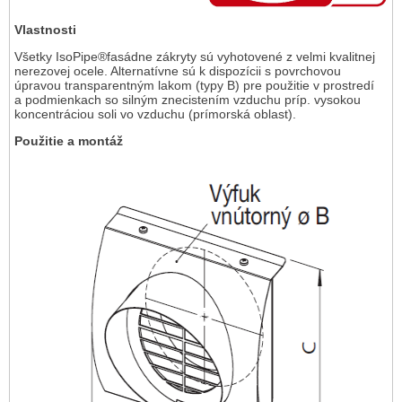
Vlastnosti
Všetky IsoPipe®fasádne zákryty sú vyhotovené z velmi kvalitnej
nerezovej ocele. Alternatívne sú k dispozícii s povrchovou
úpravou transparentným lakom (typy B) pre použitie v prostredí
a podmienkach so silným znecistením vzduchu príp. vysokou
koncentráciou soli vo vzduchu (prímorská oblast).
Použitie a montáž