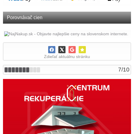
Porovnávač cien
Zdieľať aktuálnu stránku
7
/
10