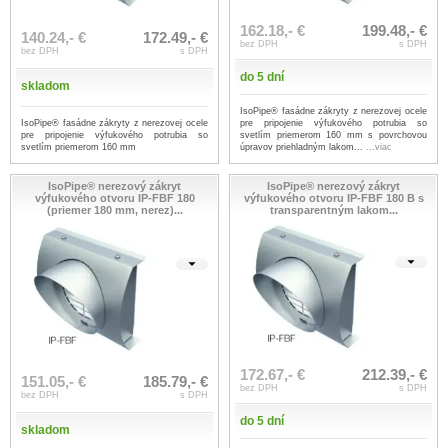
162.18,- €
199.48,- €
140.24,- €
172.49,- €
bez DPH
s DPH
bez DPH
s DPH
do 5 dní
skladom
IsoPipe® fasádne zákryty z nerezovej ocele
IsoPipe® fasádne zákryty z nerezovej ocele
pre pripojenie výfukového potrubia so
pre pripojenie výfukového potrubia so
svetlím priemerom 160 mm s povrchovou
svetlím priemerom 160 mm
úpravov priehladným lakom...
...viac
IsoPipe® nerezový zákryt
IsoPipe® nerezový zákryt
výfukového otvoru IP-FBF 180
výfukového otvoru IP-FBF 180 B s
(priemer 180 mm, nerez)...
transparentným lakom...
172.67,- €
212.39,- €
151.05,- €
185.79,- €
bez DPH
s DPH
bez DPH
s DPH
do 5 dní
skladom