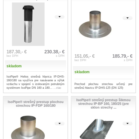
187.30,- €
230.38,- €
151.05,- €
185.79,- €
bez DPH
s DPH
bez DPH
s DPH
skladom
skladom
IsoPipe® Helios strešná hlavica IP-DHS-
160/180 sa využíva pre nasávanie a výfuk
Prechod plochou strechou určený pre
vzduchu v spojení s izolovaným potrubným
strešnú hlavicu IP-DHS-125 (DN 125)
systémom IsoPipe DN 160 a 180...
...viac
IsoPipe® strešný prestup šikmou
IsoPipe® strešný prestup plochou
strechou IP-BP 160, 180/25 (pre
strechou IP-FDP 160/180
sklon strechy ...