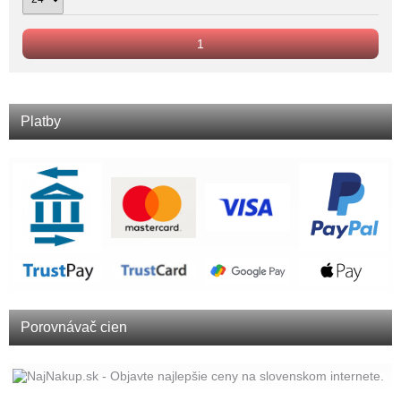
1
Platby
Porovnávač cien