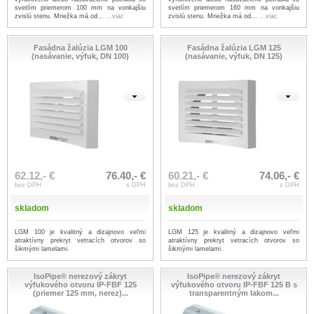
svetlím priemerom 100 mm na vonkajšiu
svetlím priemerom 160 mm na vonkajšiu
zvislú stenu. Mriežka má od...
...viac
zvislú stenu. Mriežka má od...
...viac
Fasádna žalúzia LGM 100
Fasádna žalúzia LGM 125
(nasávanie, výfuk, DN 100)
(nasávanie, výfuk, DN 125)
62.12,- €
76.40,- €
60.21,- €
74.06,- €
bez DPH
s DPH
bez DPH
s DPH
skladom
skladom
LGM 100 je kvalitný a dizajnovo veľmi
LGM 125 je kvalitný a dizajnovo veľmi
atraktívny prekryt vetracích otvorov so
atraktívny prekryt vetracích otvorov so
šikmými lamelami.
šikmými lamelami.
IsoPipe® nerezový zákryt
IsoPipe® nerezový zákryt
výfukového otvoru IP-FBF 125
výfukového otvoru IP-FBF 125 B s
(priemer 125 mm, nerez)...
transparentným lakom...