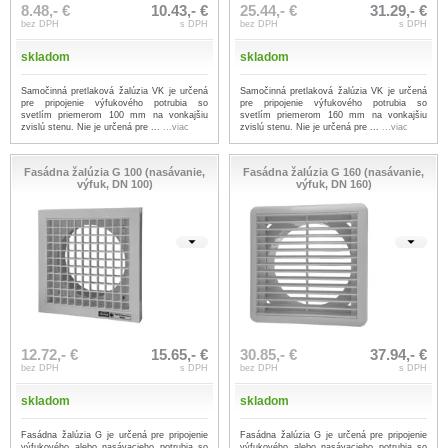
8.48,- €
10.43,- €
25.44,- €
31.29,- €
bez DPH
s DPH
bez DPH
s DPH
skladom
skladom
Samočinná pretlaková žalúzia VK je určená
Samočinná pretlaková žalúzia VK je určená
pre pripojenie výfukového potrubia so
pre pripojenie výfukového potrubia so
svetlím priemerom 100 mm na vonkajšiu
svetlím priemerom 160 mm na vonkajšiu
zvislú stenu. Nie je určená pre ...
...viac
zvislú stenu. Nie je určená pre ...
...viac
Fasádna žalúzia G 100 (nasávanie,
Fasádna žalúzia G 160 (nasávanie,
výfuk, DN 100)
výfuk, DN 160)
12.72,- €
15.65,- €
30.85,- €
37.94,- €
bez DPH
s DPH
bez DPH
s DPH
skladom
skladom
Fasádna žalúzia G je určená pre pripojenie
Fasádna žalúzia G je určená pre pripojenie
výfukového alebo nasávacieho potrubia so
výfukového alebo nasávacieho potrubia so