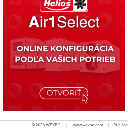
© 2026 WEXBO |
www.wexbo.com
|
Prihlásiť