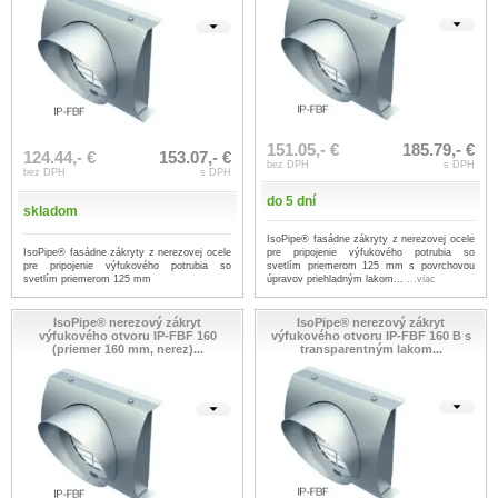
151.05,- €
185.79,- €
124.44,- €
153.07,- €
bez DPH
s DPH
bez DPH
s DPH
do 5 dní
skladom
IsoPipe® fasádne zákryty z nerezovej ocele
IsoPipe® fasádne zákryty z nerezovej ocele
pre pripojenie výfukového potrubia so
pre pripojenie výfukového potrubia so
svetlím priemerom 125 mm s povrchovou
svetlím priemerom 125 mm
úpravov priehladným lakom...
...viac
IsoPipe® nerezový zákryt
IsoPipe® nerezový zákryt
výfukového otvoru IP-FBF 160
výfukového otvoru IP-FBF 160 B s
(priemer 160 mm, nerez)...
transparentným lakom...