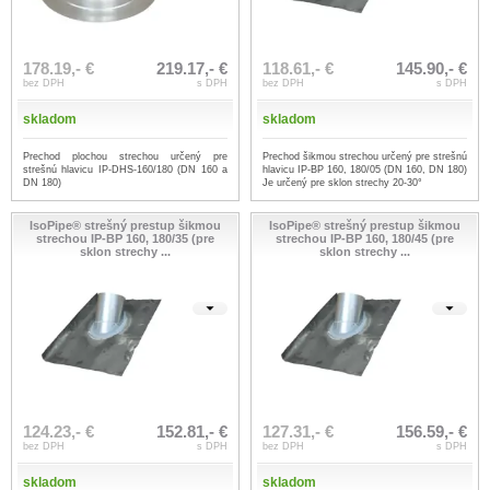
178.19,- €
219.17,- €
118.61,- €
145.90,- €
bez DPH
s DPH
bez DPH
s DPH
skladom
skladom
Prechod plochou strechou určený pre
Prechod šikmou strechou určený pre strešnú
strešnú hlavicu IP-DHS-160/180 (DN 160 a
hlavicu IP-BP 160, 180/05 (DN 160, DN 180)
DN 180)
Je určený pre sklon strechy 20-30°
IsoPipe® strešný prestup šikmou
IsoPipe® strešný prestup šikmou
strechou IP-BP 160, 180/35 (pre
strechou IP-BP 160, 180/45 (pre
sklon strechy ...
sklon strechy ...
124.23,- €
152.81,- €
127.31,- €
156.59,- €
bez DPH
s DPH
bez DPH
s DPH
skladom
skladom