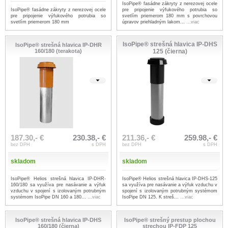
IsoPipe® fasádne zákryty z nerezovej ocele
IsoPipe® fasádne zákryty z nerezovej ocele
pre pripojenie výfukového potrubia so
pre pripojenie výfukového potrubia so
svetlím priemerom 180 mm s povrchovou
svetlím priemerom 180 mm
úpravov priehladným lakom...
...viac
IsoPipe® strešná hlavica IP-DHS
IsoPipe® strešná hlavica IP-DHR
160/180 (terakota)
125 (čierna)
187.30,- €
230.38,- €
211.36,- €
259.98,- €
bez DPH
s DPH
bez DPH
s DPH
skladom
skladom
IsoPipe® Helios strešná hlavica IP-DHR-
IsoPipe® Helios strešná hlavica IP-DHS-125
160/180 sa využíva pre nasávanie a výfuk
sa využíva pre nasávanie a výfuk vzduchu v
vzduchu v spojení s izolovaným potrubným
spojení s izolovaným potrubným systémom
systémom IsoPipe DN 160 a 180...
...viac
IsoPipe DN 125. K streš...
...viac
IsoPipe® strešná hlavica IP-DHS
IsoPipe® strešný prestup plochou
160/180 (čierna)
strechou IP-FDP 125