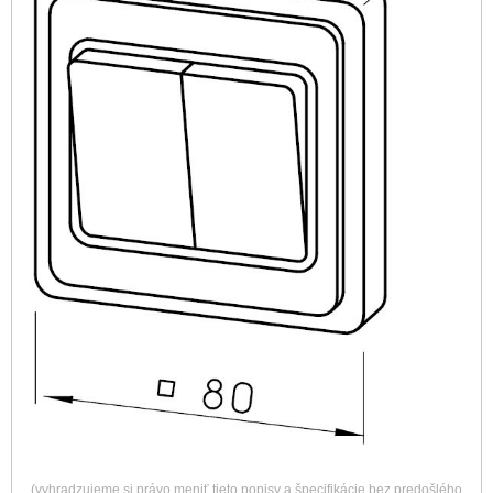
(vyhradzujeme si právo meniť tieto popisy a špecifikácie bez predošlého