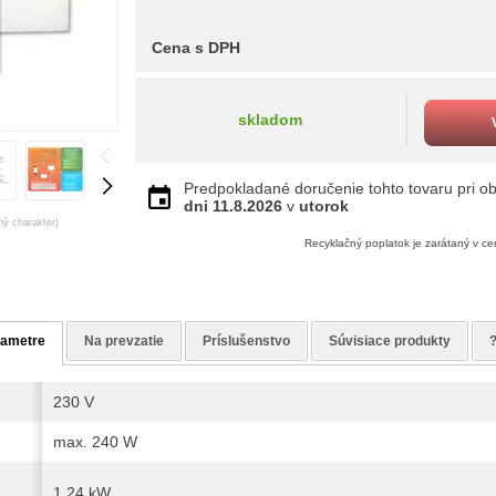
Cena s DPH
skladom
Predpokladané doručenie tohto tovaru pri ob
dni
11.8.2026
v
utorok
ný charakter)
Recyklačný poplatok je zarátaný v c
rametre
Na prevzatie
Príslušenstvo
Súvisiace produkty
230 V
max. 240 W
1.24 kW