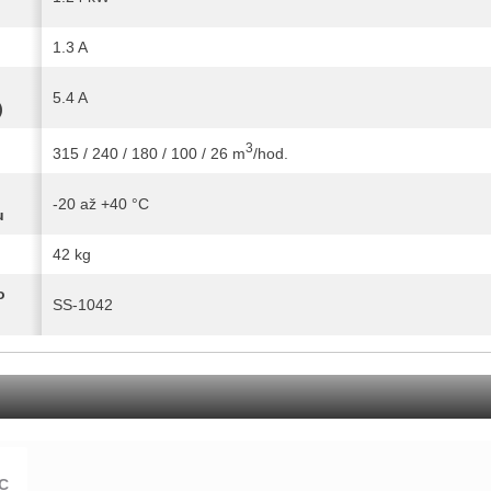
1.3 A
5.4 A
)
3
315 / 240 / 180 / 100 / 26 m
/hod.
-20 až +40 °C
u
42 kg
o
SS-1042
C