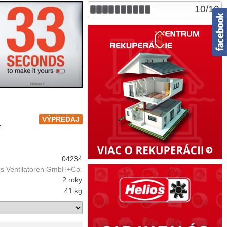
10
/
10
L
VÝPREDAJ
04234
os Ventilatoren GmbH+Co.
2 roky
41 kg