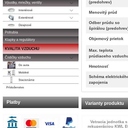
(predohrev)
Výustky, mriežky, ventily
Interiérové
Menovitý prúd
Exteriérové
Odber prúdu so
Dizajnové
špirálou (predohrev
Potrubia
Objemový prietok
Klapky a regulátory
KVALITA VZDUCHU
Max. teplota
prúdiaceho vzduch
Čističky vzduchu
Do auta
Hmotnosť
Mobilné
Schéma elektrickéh
Stacionárne
zapojenia
Príslušenstvo
Platby
Varianty produktu
Vetracia jednotka s
rekuperáciou KWL E