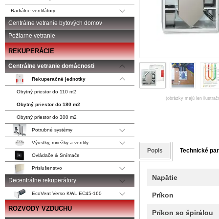
Radiálne ventilátory
Centrálne vetranie bytových domov
Požiarne vetranie
REKUPERÁCIE
Centrálne vetranie domácnosti
Rekuperačné jednotky
Obytný priestor do 110 m2
(obrázky majú len ilustrač
Obytný priestor do 180 m2
Obytný priestor do 300 m2
Potrubné systémy
Výustky, mriežky a ventily
Popis
Technické pa
Ovládače & Snímače
Príslušenstvo
Napätie
Decentrálne rekuperátory
EcoVent Verso KWL EC45-160
Príkon
ROZVODY VZDUCHU
Príkon so špirálou