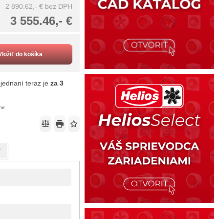
2 890.62,- €
bez DPH
3 555.46,- €
Vložiť do košíka
jednaní teraz je
za 3
ene
?