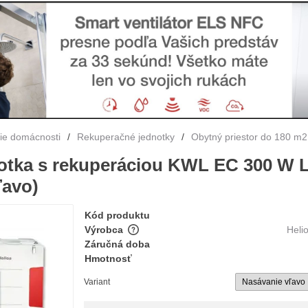
nie domácnosti
/
Rekuperačné jednotky
/
Obytný priestor do 180 m2
notka s rekuperáciou KWL EC 300 W 
ľavo)
Kód produktu
Výrobca
Heli
Záručná doba
Hmotnosť
Variant