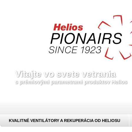
Vitajte vo svete vetrania
s prémiovými parametrami produktov Helios
KVALITNÉ VENTILÁTORY A REKUPERÁCIA OD HELIOSU