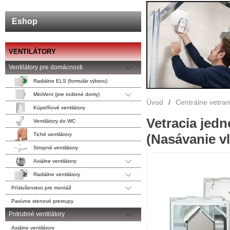
Eshop
VENTILÁTORY
Ventilátory pre domácnosti
Radiálne ELS (formulár výberu)
MiniVent (pre rodinné domy)
Úvod
/
Centrálne vetra
Kúpeľňové ventilátory
Vetracia jed
Ventilátory do WC
(Nasávanie v
Tiché ventilátory
Stropné ventilátory
Axiálne ventilátory
Radiálne ventilátory
Príslušenstvo pre montáž
Pasívne stenové prestupy
Potrubné ventilátory
Axiálne ventilátory