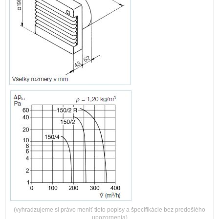
(vyhradzujeme si právo meniť tieto popisy a špecifikácie bez predošlého
upozornenia)