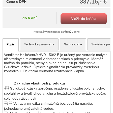
337.16,- €
Cena s DPH
do 5 dní
Vložiť do košíka
Recyklačný poplatok je zarátaný v cene
Popis
Technické parametre
Na prevzatie
Súvisiace prod
Ventilátor HelioVent® HVR 150/2 E je určený pre vetranie malých
až stredných miestností v domácnostiach a priemysle. Montáž
možná do potrubia, steny a okna pri použití príslušenstva.
Guličkové ložiská. Optická signalizácia prevádzky svetelnou
kontrolkou. Elektrická vnútorná uzatváracia klapka.
Základné vlastnosti produktu
- Guličkové ložiská zaručujú: osadenie v každej polohe, tichý,
spoľahlivý a trvalý chod a tichú a bezúdržbovú prevádzku počas
celej doby životnosti
- Vetracia mriežka snímateľná bez použitia náradia,
jednoducho umývateľná vodou.