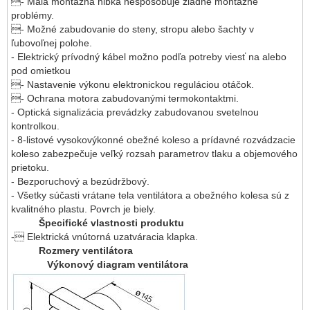
- Malá montážna hĺbka nespôsobuje žiadne montážne
problémy.
- Možné zabudovanie do steny, stropu alebo šachty v
ľubovoľnej polohe.
- Elektrický prívodný kábel možno podľa potreby viesť na alebo
pod omietkou
- Nastavenie výkonu elektronickou reguláciou otáčok.
- Ochrana motora zabudovanými termokontaktmi.
- Optická signalizácia prevádzky zabudovanou svetelnou
kontrolkou.
- 8-listové vysokovýkonné obežné koleso a prídavné rozvádzacie
koleso zabezpečuje veľký rozsah parametrov tlaku a objemového
prietoku.
- Bezporuchový a bezúdržbový.
- Všetky súčasti vrátane tela ventilátora a obežného kolesa sú z
kvalitného plastu. Povrch je biely.
Špecifické vlastnosti produktu
- Elektrická vnútorná uzatváracia klapka.
Rozmery ventilátora
Výkonový diagram ventilátora