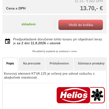
11.13,- €
bez DPH
13.70,- €
Cena s DPH
skladom
Vložiť do košíka
Predpokladané doručenie tohto tovaru pri objednaní teraz
je
za 2 dni
11.8.2026
v
utorok
Recyklačný poplatok je zarátaný v cene
Popis
Na prevzatie
Príslušenstvo
Súvisiace produkty
Koncový element KTVA 125 je určený pre odvod vzduchu z
akejkoľvek miestnosti.