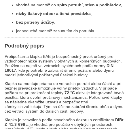
vhodná na montáž do
spiro potrubí, stien a podhľadov
,
nízky tlakový odpor a tichá prevádzka
,
bez potreby údržby
,
jednoduchá montáž zasunutím do potrubia.
Podrobný popis
Protipožiarna klapka BAE je bezpečnostný prvok určený pre
vzduchotechnické systémy v obytných aj komerčných budovách.
Používa sa najmä vo vetracích systémoch podľa normy
DIN
18017
, kde je potrebné zabrániť šíreniu požiaru alebo dymu
medzi jednotlivými požiarnymi úsekmi budovy.
Klapka sa montuje priamo do vetracích potrubí alebo šácht a pri
bežnej prevádzke umožňuje voľný prietok vzduchu. V prípade
požiaru sa pri prekročení teploty
72 °C
aktivuje integrovaná tavná
poistka, ktorá uvoľní pružinový mechanizmus. Polkruhové klapky
sa následne okamžite uzavrú a bezpečnostné
zámky ich zablokujú. Tým sa účinne zabráni šíreniu ohňa a dymu
cez vetrací systém do ďalších častí budovy.
Klapka je schválená podľa stavebného dozoru s certifikátom
DIBt
Z-41.3-696
a je vhodná pre použitie v obytných priestoroch,
kúpeľniach, WC, kuchynkách alebo technických miestnostiach.