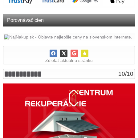
Porovnávač cien
Zdieľať aktuálnu stránku
10
/
10