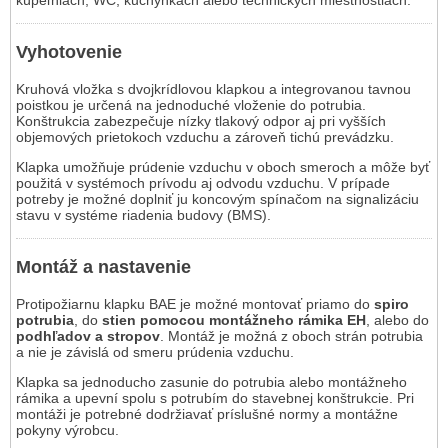
Vyhotovenie
Kruhová vložka s dvojkrídlovou klapkou a integrovanou tavnou
poistkou je určená na jednoduché vloženie do potrubia.
Konštrukcia zabezpečuje nízky tlakový odpor aj pri vyšších
objemových prietokoch vzduchu a zároveň tichú prevádzku.
Klapka umožňuje prúdenie vzduchu v oboch smeroch a môže byť
použitá v systémoch prívodu aj odvodu vzduchu. V prípade
potreby je možné doplniť ju koncovým spínačom na signalizáciu
stavu v systéme riadenia budovy (BMS).
Montáž a nastavenie
Protipožiarnu klapku BAE je možné montovať priamo do
spiro
potrubia
, do
stien pomocou montážneho rámika EH
, alebo do
podhľadov a stropov
. Montáž je možná z oboch strán potrubia
a nie je závislá od smeru prúdenia vzduchu.
Klapka sa jednoducho zasunie do potrubia alebo montážneho
rámika a upevní spolu s potrubím do stavebnej konštrukcie. Pri
montáži je potrebné dodržiavať príslušné normy a montážne
pokyny výrobcu.