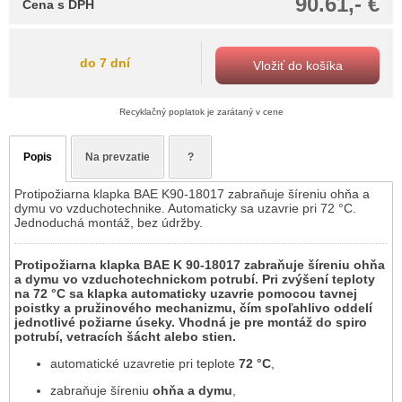
90.61,- €
Cena s DPH
do 7 dní
Vložiť do košíka
Recyklačný poplatok je zarátaný v cene
Popis
Na prevzatie
?
Protipožiarna klapka BAE K90-18017 zabraňuje šíreniu ohňa a
dymu vo vzduchotechnike. Automaticky sa uzavrie pri 72 °C.
Jednoduchá montáž, bez údržby.
Protipožiarna klapka BAE K 90-18017 zabraňuje šíreniu ohňa
a dymu vo vzduchotechnickom potrubí. Pri zvýšení teploty
na 72 °C sa klapka automaticky uzavrie pomocou tavnej
poistky a pružinového mechanizmu, čím spoľahlivo oddelí
jednotlivé požiarne úseky. Vhodná je pre montáž do spiro
potrubí, vetracích šácht alebo stien.
automatické uzavretie pri teplote
72 °C
,
zabraňuje šíreniu
ohňa a dymu
,