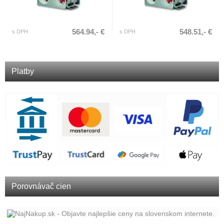
564.94,- €
548.51,- €
s DPH
s DPH
Platby
Porovnávač cien