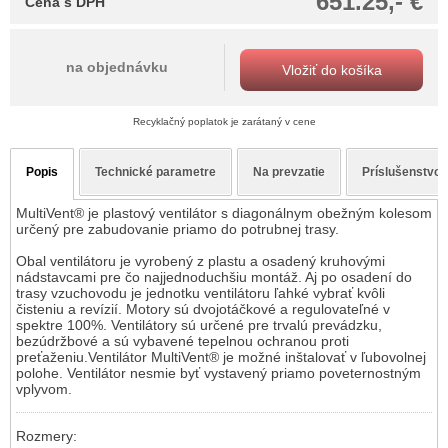
651.25,- €
Cena s DPH
na objednávku
Vložiť do košíka
Recyklačný poplatok je zarátaný v cene
Popis
Technické parametre
Na prevzatie
Príslušenstvo
MultiVent® je plastový ventilátor s diagonálnym obežným kolesom
určený pre zabudovanie priamo do potrubnej trasy.
Obal ventilátoru je vyrobený z plastu a osadený kruhovými
nádstavcami pre čo najjednoduchšiu montáž. Aj po osadení do
trasy vzuchovodu je jednotku ventilátoru ľahké vybrať kvôli
čisteniu a revízií. Motory sú dvojotáčkové a regulovateľné v
spektre 100%. Ventilátory sú určené pre trvalú prevádzku,
bezúdržbové a sú vybavené tepelnou ochranou proti
preťaženiu.Ventilátor MultiVent® je možné inštalovať v ľubovolnej
polohe. Ventilátor nesmie byť vystavený priamo poveternostným
vplyvom.
Rozmery: