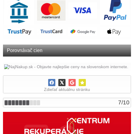
Porovnávač cien
Zdieľať aktuálnu stránku
7
/
10