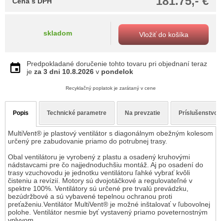
181.75,- €
Cena s DPH
skladom
Vložiť do košíka
Predpokladané doručenie tohto tovaru pri objednaní teraz
je
za 3 dni
10.8.2026
v
pondelok
Recyklačný poplatok je zarátaný v cene
Popis
Technické parametre
Na prevzatie
Príslušenstvo
MultiVent® je plastový ventilátor s diagonálnym obežným kolesom
určený pre zabudovanie priamo do potrubnej trasy.
Obal ventilátoru je vyrobený z plastu a osadený kruhovými
nádstavcami pre čo najjednoduchšiu montáž. Aj po osadení do
trasy vzuchovodu je jednotku ventilátoru ľahké vybrať kvôli
čisteniu a revízií. Motory sú dvojotáčkové a regulovateľné v
spektre 100%. Ventilátory sú určené pre trvalú prevádzku,
bezúdržbové a sú vybavené tepelnou ochranou proti
preťaženiu.Ventilátor MultiVent® je možné inštalovať v ľubovolnej
polohe. Ventilátor nesmie byť vystavený priamo poveternostným
vplyvom.