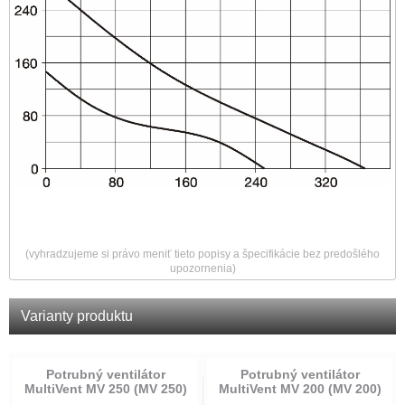
(vyhradzujeme si právo meniť tieto popisy a špecifikácie bez predošlého
upozornenia)
Varianty produktu
Potrubný ventilátor
Potrubný ventilátor
MultiVent MV 250 (MV 250)
MultiVent MV 200 (MV 200)