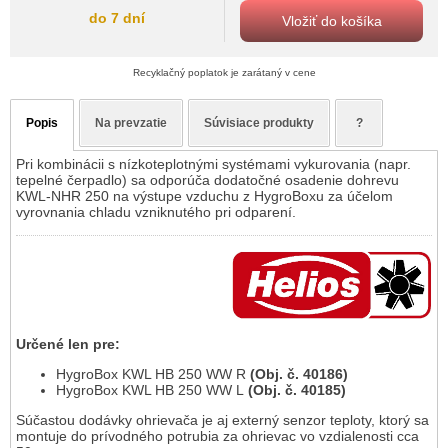
do 7 dní
Vložiť do košíka
Recyklačný poplatok je zarátaný v cene
Popis
Na prevzatie
Súvisiace produkty
?
Pri kombinácii s nízkoteplotnými systémami vykurovania (napr.
tepelné čerpadlo) sa odporúča dodatočné osadenie dohrevu
KWL-NHR 250 na výstupe vzduchu z HygroBoxu za účelom
vyrovnania chladu vzniknutého pri odparení.
Určené len pre:
HygroBox KWL HB 250 WW R
(Obj. č. 40186)
HygroBox KWL HB 250 WW L
(Obj. č. 40185)
Súčastou dodávky ohrievača je aj externý senzor teploty, ktorý sa
montuje do prívodného potrubia za ohrievac vo vzdialenosti cca