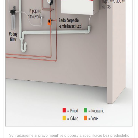
(vyhradzujeme si právo meniť tieto popisy a špecifikácie bez predošlého