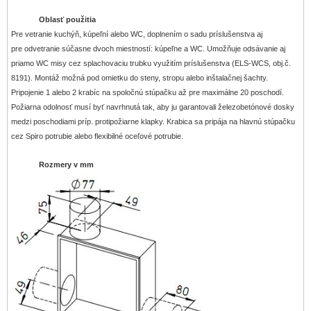
Oblasť použitia
Pre vetranie kuchýň, kúpeľní alebo WC, doplnením o sadu príslušenstva aj
pre odvetranie súčasne dvoch miestností: kúpeľne a WC. Umožňuje odsávanie aj
priamo WC misy cez splachovaciu trubku využitím príslušenstva (ELS-WCS, obj.č.
8191). Montáž možná pod omietku do steny, stropu alebo inštalačnej šachty.
Pripojenie 1 alebo 2 krabíc na spoločnú stúpačku až pre maximálne 20 poschodí.
Požiarna odolnosť musí byť navrhnutá tak, aby ju garantovali železobetónové dosky
medzi poschodiami príp. protipožiarne klapky. Krabica sa pripája na hlavnú stúpačku
cez Spiro potrubie alebo flexibilné oceľové potrubie.
Rozmery v mm