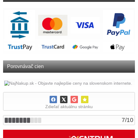
Porovnávač cien
Zdieľať aktuálnu stránku
7
/
10