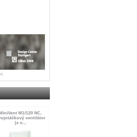
a)
MiniVent M1/120 NC,
ojotáčkový ventilátor
(s n...