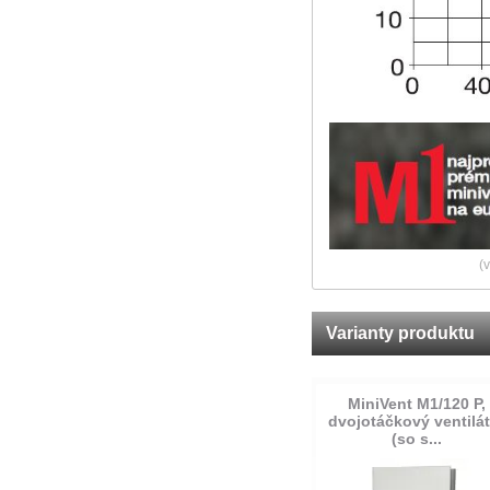
(
Varianty produktu
MiniVent M1/120 P,
dvojotáčkový ventilá
(so s...