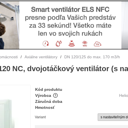
domácnosti
/
Axiálne ventilátory
/
DN 120/125 do max. 170 m3/h
120 NC, dvojotáčkový ventilátor (s n
Kód produktu
Výrobca
Heli
Záručná doba
Hmotnosť
Variant