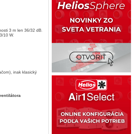
enosti 3 m len 36/32 dB.
13/10 W.
om), inak klasický
látora