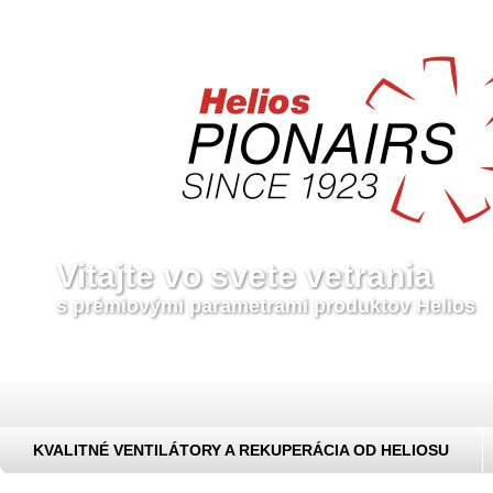
Vitajte vo svete vetrania
s prémiovými parametrami produktov Helios
KVALITNÉ VENTILÁTORY A REKUPERÁCIA OD HELIOSU