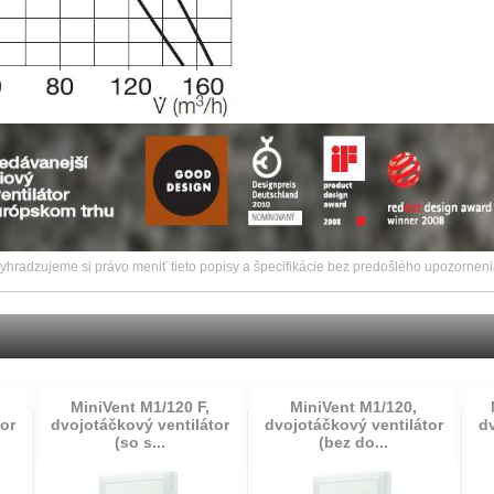
vyhradzujeme si právo meniť tieto popisy a špecifikácie bez predošlého upozorneni
MiniVent M1/120 F,
MiniVent M1/120,
tor
dvojotáčkový ventilátor
dvojotáčkový ventilátor
dv
(so s...
(bez do...