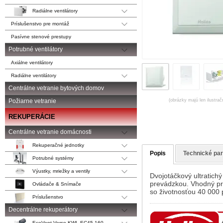
Radiálne ventilátory
Príslušenstvo pre montáž
Pasívne stenové prestupy
Potrubné ventilátory
Axiálne ventilátory
Radiálne ventilátory
Centrálne vetranie bytových domov
(obrázky majú len ilustrač
Požiarne vetranie
REKUPERÁCIE
Centrálne vetranie domácnosti
Rekuperačné jednotky
Popis
Technické pa
Potrubné systémy
Výustky, mriežky a ventily
Dvojotáčkový ultratic
prevádzkou. Vhodný pre
Ovládače & Snímače
so životnosťou 40 000 
Príslušenstvo
Decentrálne rekuperátory
EcoVent Verso KWL EC45-160