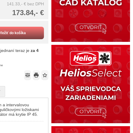
141.33,- €
bez DPH
173.84,- €
Vložiť do košíka
jednaní teraz je
za 4
ene
?
 a intervalovou
uličkovými ložiskami
tor má krytie IP 45.