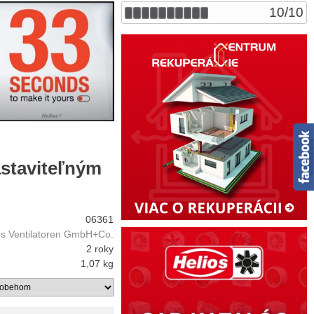
10
/
10
astaviteľným
06361
os Ventilatoren GmbH+Co.
2 roky
1,07 kg