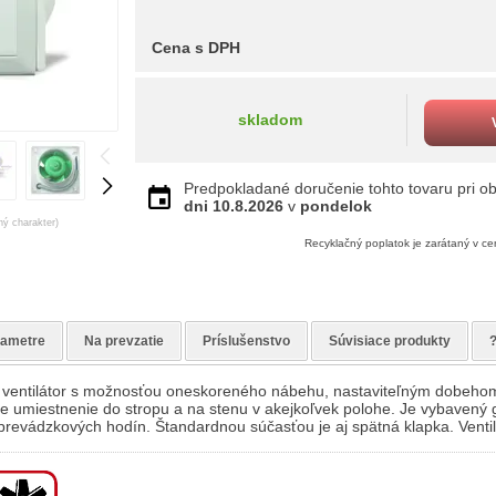
Cena s DPH
skladom
Predpokladané doručenie tohto tovaru pri ob
dni
10.8.2026
v
pondelok
ný charakter)
Recyklačný poplatok je zarátaný v c
rametre
Na prevzatie
Príslušenstvo
Súvisiace produkty
hý ventilátor s možnosťou oneskoreného nábehu, nastaviteľným dobehom
 umiestnenie do stropu a na stenu v akejkoľvek polohe. Je vybavený g
prevádzkových hodín. Štandardnou súčasťou je aj spätná klapka. Ventilá