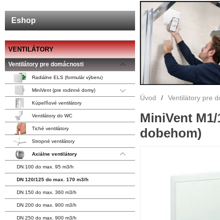
Eshop
VENTILÁTORY
Ventilátory pre domácnosti
Radiálne ELS (formulár výberu)
MiniVent (pre rodinné domy)
Úvod
/
Ventilátory pre 
Kúpeľňové ventilátory
MiniVent M1/
Ventilátory do WC
dobehom)
Tiché ventilátory
Stropné ventilátory
Axiálne ventilátory
DN 100 do max. 95 m3/h
DN 120/125 do max. 170 m3/h
DN 150 do max. 360 m3/h
DN 200 do max. 900 m3/h
DN 250 do max. 900 m3/h