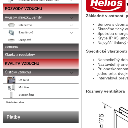
ROZVODY VZDUCHU
Základné vlastnosti 
Výustky, mriežky, ventily
Sériovo s dvoma
Interiérové
Skutočne tichý ve
Exteriérové
Spotreba energie
Krytie IP X5 umo
Dizajnové
Najvyšší tlakový 
Potrubia
Špecifické vlastnost
Klapky a regulátory
Nastaviteľný dob
KVALITA VZDUCHU
Nastaviteľný on
Pri oneskorenom
Čističky vzduchu
jedno príp. dvojk
Intervalová prev
Do auta
Mobilné
Rozmery ve
Stacionárne
Príslušenstvo
Platby