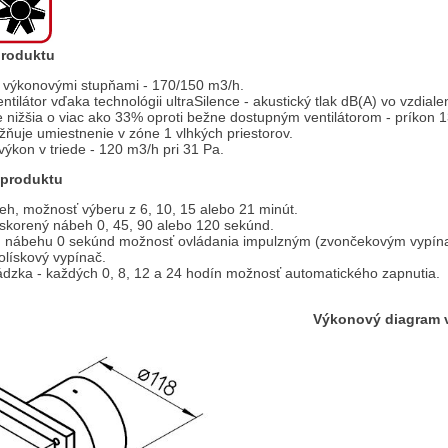
produktu
 výkonovými stupňami - 170/150 m3/h.
ntilátor vďaka technológii ultraSilence - akustický tlak dB(A) vo vzdial
 nižšia o viac ako 33% oproti bežne dostupným ventilátorom - príkon 
žňuje umiestnenie v zóne 1 vlhkých priestorov.
výkon v triede - 120 m3/h pri 31 Pa.
i produktu
eh, možnosť výberu z 6, 10, 15 alebo 21 minút.
eskorený nábeh 0, 45, 90 alebo 120 sekúnd.
 nábehu 0 sekúnd možnosť ovládania impulzným (zvončekovým vypínač
olískový vypínač.
ádzka - každých 0, 8, 12 a 24 hodín možnosť automatického zapnutia.
ntilátora Výkonový diagram venti