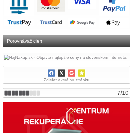
Porovnávač cien
Zdieľať aktuálnu stránku
7
/
10