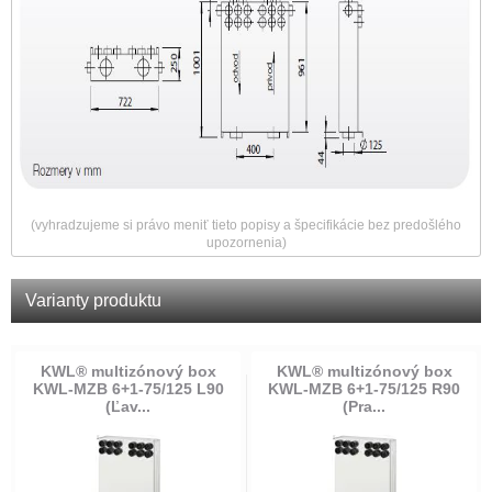
(vyhradzujeme si právo meniť tieto popisy a špecifikácie bez predošlého
upozornenia)
Varianty produktu
KWL® multizónový box
KWL® multizónový box
KWL-MZB 6+1-75/125 L90
KWL-MZB 6+1-75/125 R90
(Ľav...
(Pra...