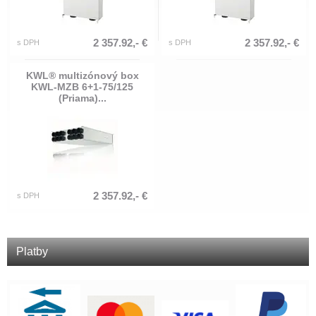
2 357.92,- €
2 357.92,- €
s DPH
s DPH
KWL® multizónový box
KWL-MZB 6+1-75/125
(Priama)...
2 357.92,- €
s DPH
Platby