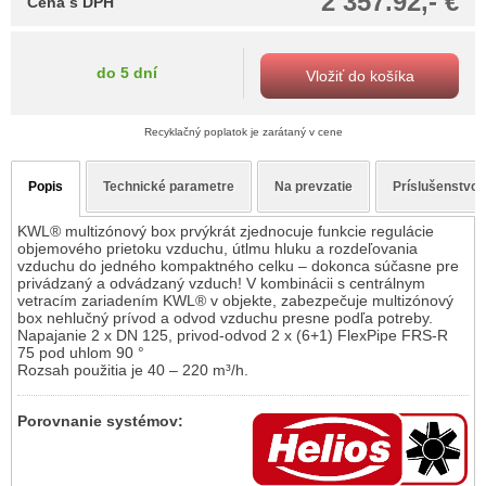
2 357.92,- €
Cena s DPH
do 5 dní
Vložiť do košíka
Recyklačný poplatok je zarátaný v cene
Popis
Technické parametre
Na prevzatie
Príslušenstvo
KWL® multizónový box prvýkrát zjednocuje funkcie regulácie
objemového prietoku vzduchu, útlmu hluku a rozdeľovania
vzduchu do jedného kompaktného celku – dokonca súčasne pre
privádzaný a odvádzaný vzduch! V kombinácii s centrálnym
vetracím zariadením KWL® v objekte, zabezpečuje multizónový
box nehlučný prívod a odvod vzduchu presne podľa potreby.
Napajanie 2 x DN 125, privod-odvod 2 x (6+1) FlexPipe FRS-R
75 pod uhlom 90 °
Rozsah použitia je 40 – 220 m³/h.
Porovnanie systémov: