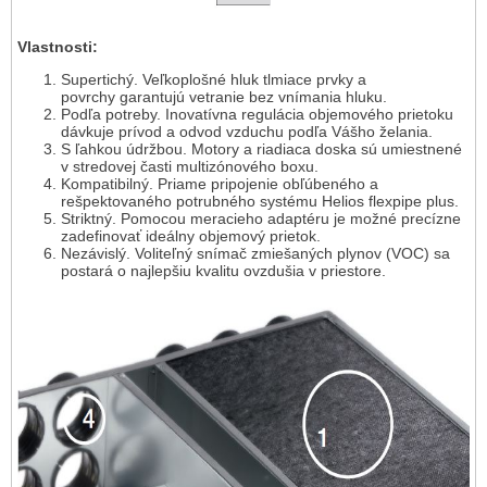
Vlastnosti:
Supertichý. Veľkoplošné hluk tlmiace prvky a
povrchy garantujú vetranie bez vnímania hluku.
Podľa potreby. Inovatívna regulácia objemového prietoku
dávkuje prívod a odvod vzduchu podľa Vášho želania.
S ľahkou údržbou. Motory a riadiaca doska sú umiestnené
v stredovej časti multizónového boxu.
Kompatibilný. Priame pripojenie obľúbeného a
rešpektovaného potrubného systému Helios flexpipe plus.
Striktný. Pomocou meracieho adaptéru je možné precízne
zadefinovať ideálny objemový prietok.
Nezávislý. Voliteľný snímač zmiešaných plynov (VOC) sa
postará o najlepšiu kvalitu ovzdušia v priestore.