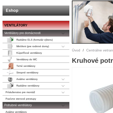
Eshop
VENTILÁTORY
Ventilátory pre domácnosti
Radiálne ELS (formulár výberu)
MiniVent (pre rodinné domy)
Úvod
/
Centrálne vetra
Kúpeľňové ventilátory
Kruhové potr
Ventilátory do WC
Tiché ventilátory
Stropné ventilátory
Axiálne ventilátory
Radiálne ventilátory
Príslušenstvo pre montáž
Pasívne stenové prestupy
Potrubné ventilátory
Axiálne ventilátory