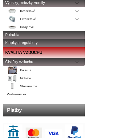
Výustky, mriežky, ventily
Interiérové
Exteriérové
Dizajnové
Potrubia
Klapky a regulátory
KVALITA VZDUCHU
Čističky vzduchu
Do auta
Mobilné
Stacionárne
Príslušenstvo
Platby