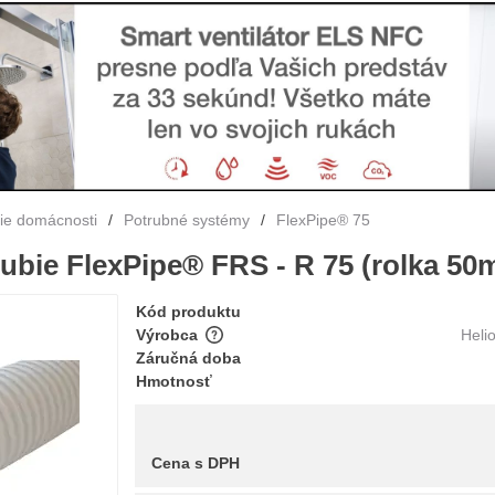
nie domácnosti
/
Potrubné systémy
/
FlexPipe® 75
ubie FlexPipe® FRS - R 75 (rolka 50
Kód produktu
Výrobca
Heli
Záručná doba
Hmotnosť
Cena s DPH