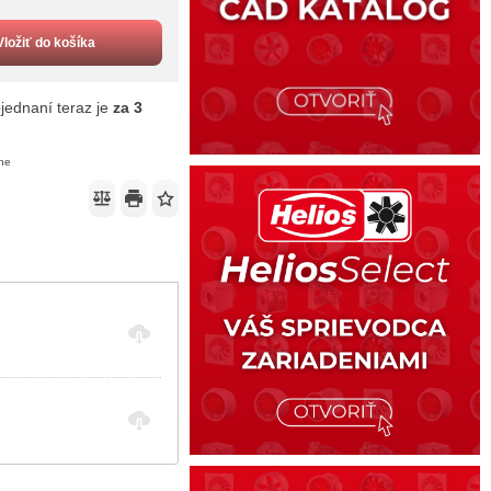
Vložiť do košíka
jednaní teraz je
za 3
ene