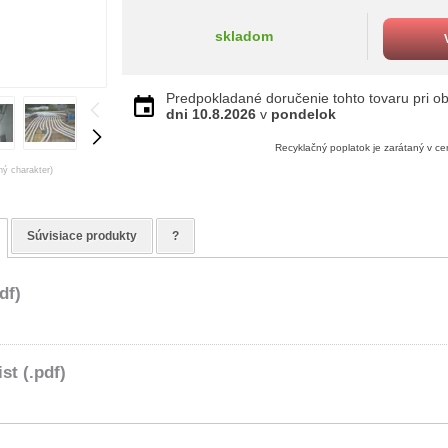
skladom
Predpokladané doručenie tohto tovaru pri ob
dni
10.8.2026
v
pondelok
Recyklačný poplatok je zarátaný v c
ný charakter)
Súvisiace produkty
?
df)
st (.pdf)