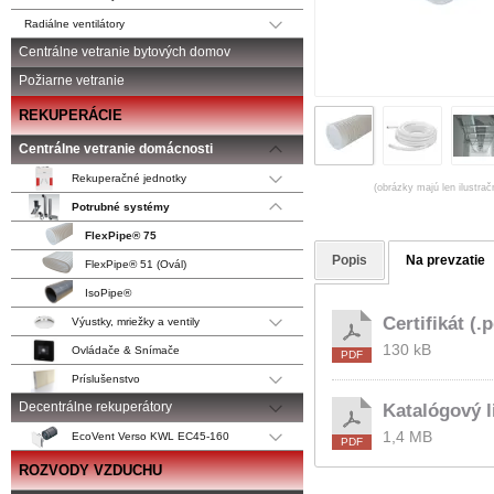
Radiálne ventilátory
Centrálne vetranie bytových domov
Požiarne vetranie
REKUPERÁCIE
Centrálne vetranie domácnosti
Rekuperačné jednotky
(obrázky majú len ilustrač
Potrubné systémy
FlexPipe® 75
Popis
Na prevzatie
FlexPipe® 51 (Ovál)
IsoPipe®
Certifikát (.p
Výustky, mriežky a ventily
130 kB
Ovládače & Snímače
Príslušenstvo
Decentrálne rekuperátory
Katalógový li
1,4 MB
EcoVent Verso KWL EC45-160
ROZVODY VZDUCHU