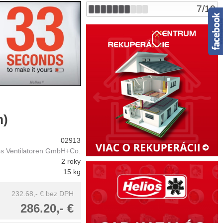
7
/
10
m)
02913
os Ventilatoren GmbH+Co.
2 roky
15 kg
232.68,- €
bez DPH
286.20,- €