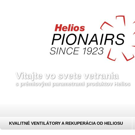
Vitajte vo svete vetrania
s prémiovými parametrami produktov Helios
KVALITNÉ VENTILÁTORY A REKUPERÁCIA OD HELIOSU