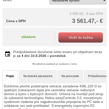
Variant
2 895.50,- €
bez DPH
3 561.47,- €
Cena s DPH
skladom
Vložiť do košíka
Predpokladané doručenie tohto tovaru pri objednaní teraz
je
za 4 dni
10.8.2026
v
pondelok
Recyklačný poplatok je zarátaný v cene
Popis
Technické parametre
Na prevzatie
Príslušenstvo
Extrémne ploché podstropné vetracie zariadenie KWL 220 D so
spätným získavaním tepla pre centrálne vetranie rodinných
domov a bytov v bytových domoch. Určená na montáž pod strop.
Je vybavené technológiou Helios easyControls 3.0, inovatívnym
systémom riadenia pre najjednoduchšie pripojenie do PC siete a
ovládanie cez web prehliadač. S energeticky úspornými EC