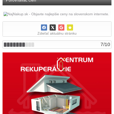
Porovnávač cien
Zdieľať aktuálnu stránku
7
/
10