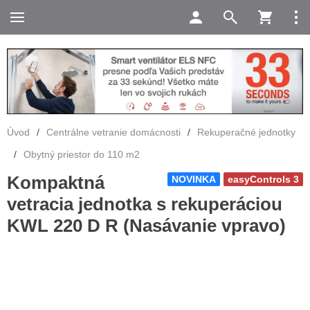
Úvod
/
Centrálne vetranie domácnosti
/
Rekuperačné jednotky
/
Obytný priestor do 110 m2
Kompaktná
NOVINKA
easyControls 3
vetracia jednotka s rekuperáciou
KWL 220 D R (Nasávanie vpravo)