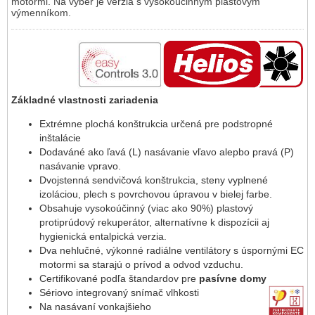
motormi. Na výber je verzia s vysokoúčinným plastovým
výmenníkom.
Základné vlastnosti zariadenia
Extrémne plochá konštrukcia určená pre podstropné
inštalácie
Dodaváné ako ľavá (L) nasávanie vľavo alepbo pravá (P)
nasávanie vpravo.
Dvojstenná sendvičová konštrukcia, steny vyplnené
izoláciou, plech s povrchovou úpravou v bielej farbe.
Obsahuje vysokoúčinný (viac ako 90%) plastový
protiprúdový rekuperátor, alternatívne k dispozícii aj
hygienická entalpická verzia.
Dva nehlučné, výkonné radiálne ventilátory s úspornými EC
motormi sa starajú o prívod a odvod vzduchu.
Certifikované podľa štandardov pre
pasívne domy
Sériovo integrovaný snímač vlhkosti
Na nasávaní vonkajšieho