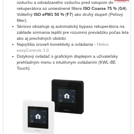
vzduchu a odvádzaného vzduchu pred vstupom do
rekuperátora sú umiestnené filtere
ISO Coarse 75 %
(
G4
).
Voliteľný
ISO ePM1 50 %
(
F7
) ako druhý stupeň (Peľový
filter).
Sériovo obsahuje aj automatický bypass rekuperátora na
základe snímania teplôt pre rozumnú prevádzku počas leta
ako aj prechdných období.
Najvyššia úroveň konektivity a ovládania -
Helios
easyControls 3.0.
Dotykový ovládač s grafickým displejom a užívateľsky
prehľadným menu s intuitívnym ovládaním (KWL-BE
Touch).