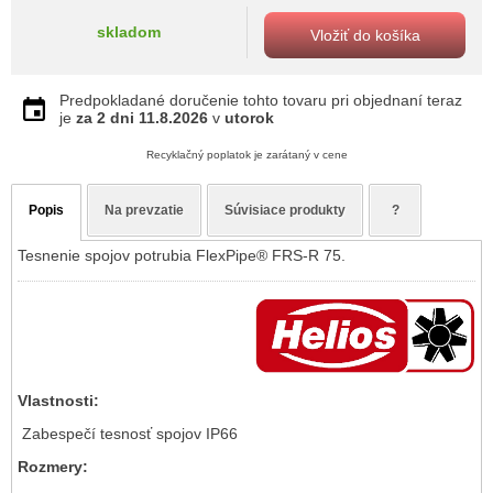
skladom
Vložiť do košíka
Predpokladané doručenie tohto tovaru pri objednaní teraz
je
za 2 dni
11.8.2026
v
utorok
Recyklačný poplatok je zarátaný v cene
Popis
Na prevzatie
Súvisiace produkty
?
Tesnenie spojov potrubia FlexPipe® FRS-R 75.
Vlastnosti:
Zabespečí tesnosť spojov IP66
Rozmery: