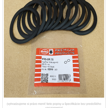
(vyhradzujeme si právo meniť tieto popisy a špecifikácie bez predošlého
upozornenia)