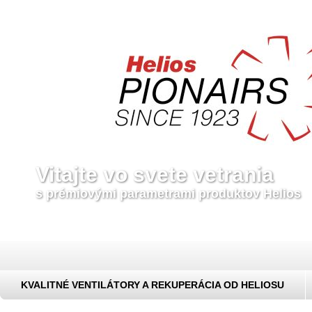
Vitajte vo svete vetrania
s prémiovými parametrami produktov Helios
KVALITNÉ VENTILÁTORY A REKUPERÁCIA OD HELIOSU