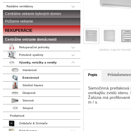
Radiálne ventilátory
Centrálne vetranie bytových domov
Požiarne vetranie
REKUPERÁCIE
Centrálne vetranie domácnosti
Rekuperačné jednotky
(obrázky majú len ilustrač
Potrubné systémy
Výustky, mriežky a ventily
Interierové
Popis
Príslušenstvo
Exterierové
Strešné hlavice
Samočinná pretlaková 
vonkajšiu zvislú stenu.
Dizajnové
Žalúzia má profilované
Stenové
m / s.
Stropné
Podlahové
Ovládače & Snímače
Príslušenstvo