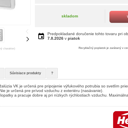
skladom
Predpokladané doručenie tohto tovaru pri ob
7.8.2026
v
piatok
Recyklačný poplatok je zarátaný v c
ný charakter)
Súvisiace produkty
?
žalúzia VK je určená pre pripojenie výfukového potrubia so svetlím p
 Nie je určená pre prívod vzduchu z exteriéru (nasávanie).
 lopatky a pracuje dobre aj pri nízkych rýchlostiach vzduchu. Maximálna