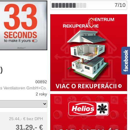
7
/
10
)
00892
os Ventilatoren GmbH+Co.
2 roky
25.44,- €
bez DPH
31.29,- €