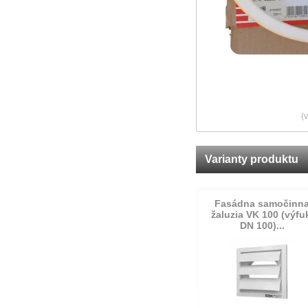
(
Varianty produktu
Fasádna samočinn
žaluzia VK 100 (výfu
DN 100)...