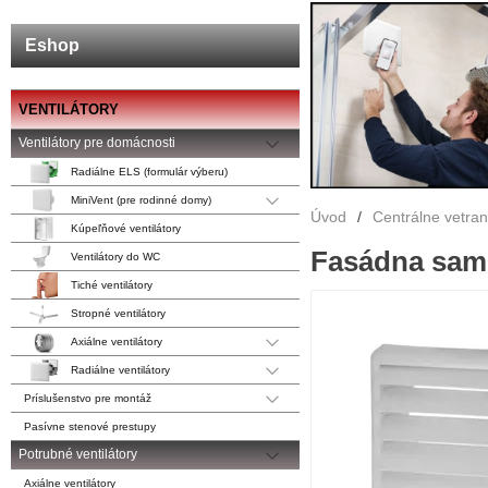
Eshop
VENTILÁTORY
Ventilátory pre domácnosti
Radiálne ELS (formulár výberu)
MiniVent (pre rodinné domy)
Úvod
/
Centrálne vetra
Kúpeľňové ventilátory
Fasádna samo
Ventilátory do WC
Tiché ventilátory
Stropné ventilátory
Axiálne ventilátory
Radiálne ventilátory
Príslušenstvo pre montáž
Pasívne stenové prestupy
Potrubné ventilátory
Axiálne ventilátory