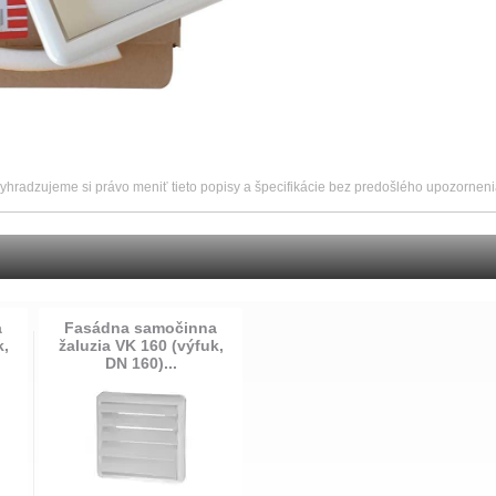
vyhradzujeme si právo meniť tieto popisy a špecifikácie bez predošlého upozorneni
a
Fasádna samočinna
k,
žaluzia VK 160 (výfuk,
DN 160)...