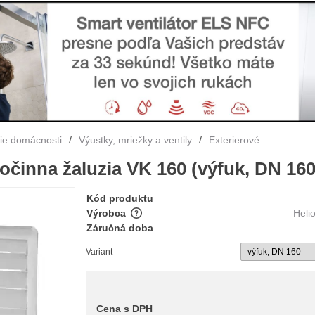
nie domácnosti
/
Výustky, mriežky a ventily
/
Exterierové
činna žaluzia VK 160 (výfuk, DN 160
Kód produktu
Výrobca
Heli
Záručná doba
Variant
Cena s DPH