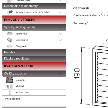
Decentrálne rekuperátory
Vlastnosti
EcoVent Verso KWL EC45-160
Pretlaková žalúzia VK 
ROZVODY VZDUCHU
Rozmery:
Výustky, mriežky, ventily
Interiérové
Exteriérové
Dizajnové
Potrubia
Klapky a regulátory
KVALITA VZDUCHU
Čističky vzduchu
Do auta
Mobilné
Stacionárne
Príslušenstvo