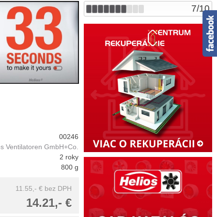
7
/
10
00246
os Ventilatoren GmbH+Co.
2 roky
800 g
11.55,- €
bez DPH
14.21,- €