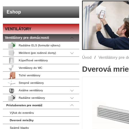
Eshop
VENTILÁTORY
Ventilátory pre domácnosti
Radiálne ELS (formulár výberu)
MiniVent (pre rodinné domy)
Úvod
/
Ventilátory pre 
Kúpeľňové ventilátory
Dverová mrie
Ventilátory do WC
Tiché ventilátory
Stropné ventilátory
Axiálne ventilátory
Radiálne ventilátory
Príslušenstvo pre montáž
Výfuk do exteriéru
Dverové mriežky
Spätné klapky