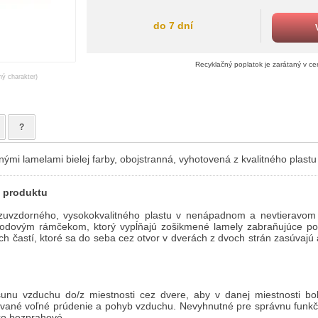
do 7 dní
Recyklačný poplatok je zarátaný v c
ný charakter)
?
ými lamelami bielej farby, obojstranná, vyhotovená z kvalitného plastu
 produktu
zuvzdorného, vysokokvalitného plastu v nenápadnom a nevtieravom 
odovým rámčekom, ktorý vypĺňajú zošikmené lamely zabraňujúce po
ch častí, ktoré sa do seba cez otvor v dverách z dvoch strán zasúvaj
unu vzduchu do/z miestnosti cez dvere, aby v danej miestnosti bol
vané voľné prúdenie a pohyb vzduchu. Nevyhnutné pre správnu funkč
ko bezprahové.