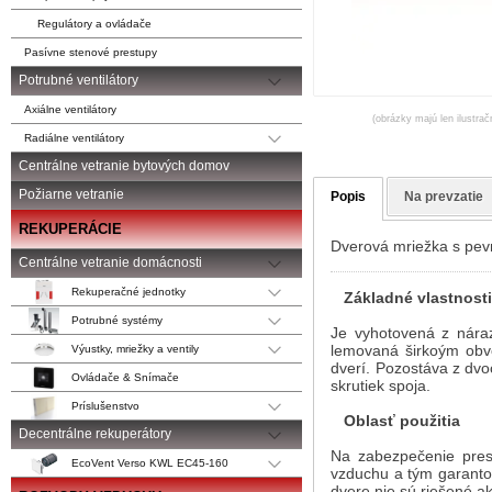
Regulátory a ovládače
Pasívne stenové prestupy
Potrubné ventilátory
Axiálne ventilátory
(obrázky majú len ilustrač
Radiálne ventilátory
Centrálne vetranie bytových domov
Požiarne vetranie
Popis
Na prevzatie
REKUPERÁCIE
Dverová mriežka s pevn
Centrálne vetranie domácnosti
Rekuperačné jednotky
Základné vlastnosti
Potrubné systémy
Je vyhotovená z nára
lemovaná širkoým obv
Výustky, mriežky a ventily
dverí. Pozostáva z dvo
Ovládače & Snímače
skrutiek spoja.
Príslušenstvo
Oblasť použitia
Decentrálne rekuperátory
Na zabezpečenie pres
EcoVent Verso KWL EC45-160
vzduchu a tým garanto
dvere nie sú riešené a