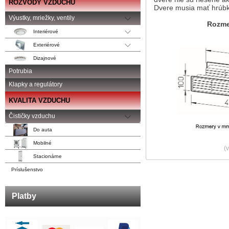
ROZVODY VZDUCHU
Dvere musia mať hrúb
Výustky, mriežky, ventily
Rozmery dv
Interiérové
Exteriérové
Dizajnové
Potrubia
Klapky a regulátory
KVALITA VZDUCHU
Čističky vzduchu
Do auta
Mobilné
(
Stacionárne
Príslušenstvo
Platby