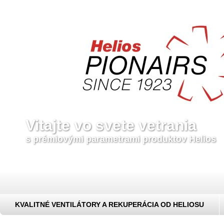
Vitajte vo svete vetrania
s prémiovými parametrami produktov Helios
KVALITNÉ VENTILÁTORY A REKUPERÁCIA OD HELIOSU