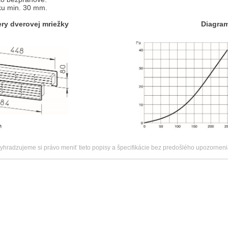
ku min. 30 mm.
erovej mriežky Diagram tlakove
vyhradzujeme si právo meniť tieto popisy a špecifikácie bez predošlého upozorneni