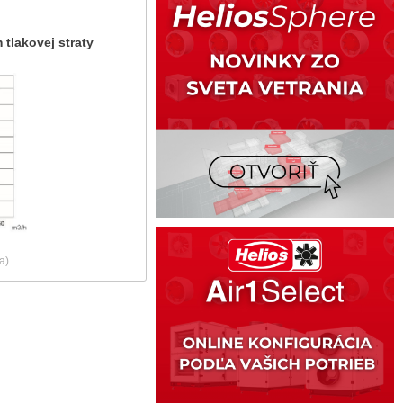
j straty
a)