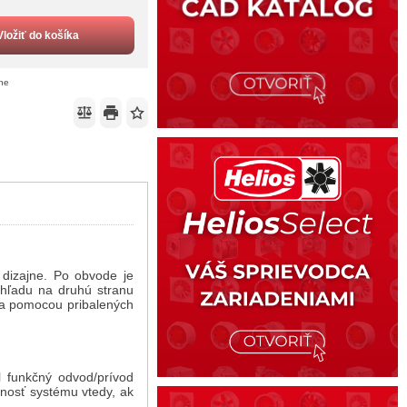
Vložiť do košíka
ene
dizajne. Po obvode je
hľadu na druhú stranu
ú a pomocou pribalených
 funkčný odvod/prívod
nosť systému vtedy, ak